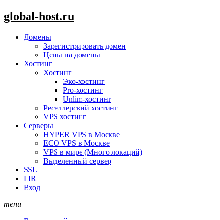
global-host.ru
Домены
Зарегистрировать домен
Цены на домены
Хостинг
Хостинг
Эко-хостинг
Pro-хостинг
Unlim-хостинг
Реселлерский хостинг
VPS хостинг
Серверы
HYPER VPS в Москве
ECO VPS в Москве
VPS в мире (Много локаций)
Выделенный сервер
SSL
LIR
Вход
menu