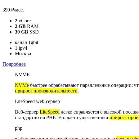
390 ₽
/мес.
2
vCore
2 GB
RAM
30 GB
SSD
канал 1gbit
1 ipv4
Москва
Подробнее
NVME
NVMe
быстрее обрабатывают параллельные операции; ч
прирост производительности
.
LiteSpeed web-сервер
Веб-сервер
LiteSpeed
легко справляется с высокой посеща
стандартно на PHP. Это дает существенный
прирост прои
php
выбор версии и модулей языка php; доступные
версии ph