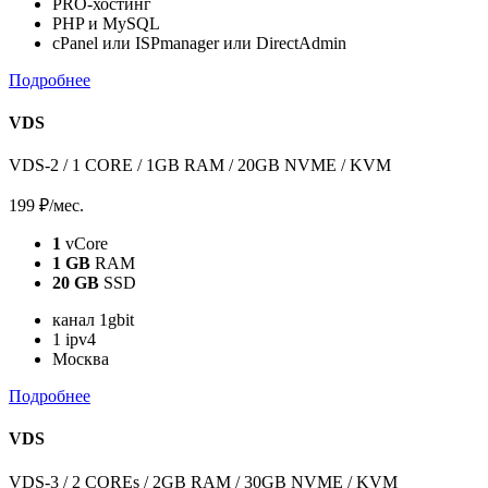
PRO-хостинг
PHP и MySQL
cPanel или ISPmanager или DirectAdmin
Подробнее
VDS
VDS-2 / 1 CORE / 1GB RAM / 20GB NVME / KVM
199 ₽
/мес.
1
vCore
1 GB
RAM
20 GB
SSD
канал 1gbit
1 ipv4
Москва
Подробнее
VDS
VDS-3 / 2 COREs / 2GB RAM / 30GB NVME / KVM