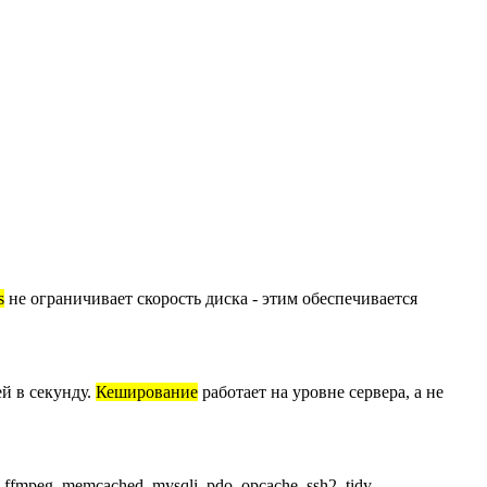
s
не ограничивает скорость диска - этим обеспечивается
й в секунду.
Кеширование
работает на уровне сервера, а не
 ffmpeg, memcached, mysqli, pdo, opcache, ssh2, tidy,