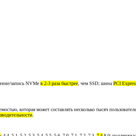
тение/запись NVMe
в 2-3 раза быстрее
, чем SSD; шина
PCI Expres
емостью, которая может составлять несколько тысяч пользователе
зводительности
.
p
: 4.4, 5.1, 5.2, 5.3, 5.4, 5.5, 5.6, 7.0, 7.1, 7.2, 7.3,
7.4
,8.0; поддержка: