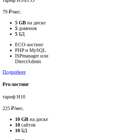
тариф H3-ECO
79 ₽
/мес.
5 GB
на диске
5
доменов
5
БД
ECO-хостинг
PHP и MySQL
ISPmanager или
DirectAdmin
Подробнее
Pro-хостинг
тариф H10
225 ₽
/мес.
10 GB
на диске
10
сайтов
10
БД