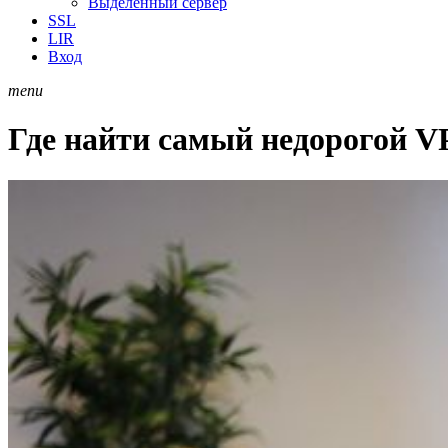
Выделенный сервер
SSL
LIR
Вход
menu
Где найти самый недорогой V